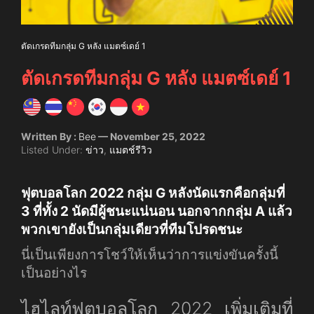
ตัดเกรดทีมกลุ่ม G หลัง แมตซ์เดย์ 1
ตัดเกรดทีมกลุ่ม G หลัง แมตซ์เดย์ 1
Written By :
Bee
— November 25, 2022
Listed Under:
ข่าว
,
แมตช์รีวิว
ฟุตบอลโลก 2022 กลุ่ม G หลังนัดแรกคือกลุ่มที่
3 ที่ทั้ง 2 นัดมีผู้ชนะแน่นอน นอกจากกลุ่ม A แล้ว
พวกเขายังเป็นกลุ่มเดียวที่ทีมโปรดชนะ
นี่เป็นเพียงการโชว์ให้เห็นว่าการแข่งขันครั้งนี้
เป็นอย่างไร
ไฮไลท์ฟุตบอลโลก 2022 เพิ่มเติมที่