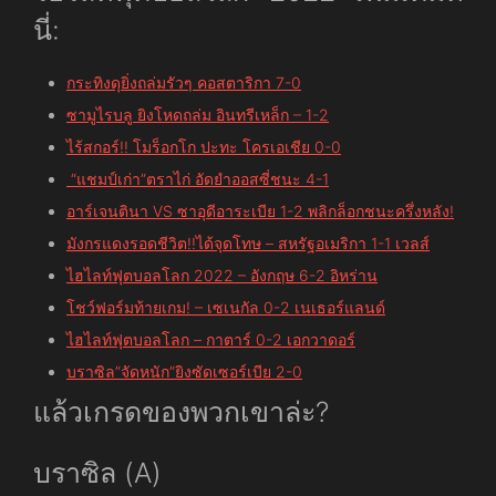
นี่:
กระทิงดุยิ่งถล่มรัวๆ คอสตาริกา 7-0
ซามูไรบลู ยิงโหดถล่ม อินทรีเหล็ก – 1-2
ไร้สกอร์!! โมร็อกโก ปะทะ โครเอเชีย 0-0
“แชมป์เก่า”ตราไก่ อัดยำออสซี่ชนะ 4-1
อาร์เจนตินา VS ซาอุดีอาระเบีย 1-2 พลิกล็อกชนะครึ่งหลัง!
มังกรแดงรอดชีวิต!!ได้จุดโทษ – สหรัฐอเมริกา 1-1 เวลส์
ไฮไลท์ฟุตบอลโลก 2022 – อังกฤษ 6-2 อิหร่าน
โชว์ฟอร์มท้ายเกม! – เซเนกัล 0-2 เนเธอร์แลนด์
ไฮไลท์ฟุตบอลโลก – กาตาร์ 0-2 เอกวาดอร์
บราซิล”จัดหนัก”ยิงซัดเซอร์เบีย 2-0
แล้วเกรดของพวกเขาล่ะ?
บราซิล (A)