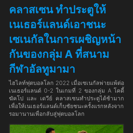
คลาสเซน ทำประตูให้
เนเธอร์แลนด์เอาชนะ
เซเนกัลในการเผชิญหน้า
กันของกลุ่ม A ที่สนาม
กีฬาอัลทูมามา
ไฮไลท์ฟุตบอลโลก 2022 เมื่อเซเนกัลพ่ายแพ้ต่อ
เนเธอร์แลนด์ 0-2 ในเกมที่ 2 ของกลุ่ม A โคดี้
ฆัคโป และ เดวีย์ คลาสเซนทำประตูได้ช้ามาก
เพื่อให้เนเธอร์แลนด์เก็บชัยชนะครั้งแรกหลังจาก
รอมานานเพื่อกลับสู่ฟุตบอลโลก