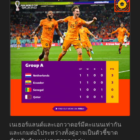
เนเธอร์แลนด์และเอกวาดอร์มีคะแนนเท่ากัน
และเกมต่อไประหว่างทั้งคู่อาจเป็นตัวชี้ขาด