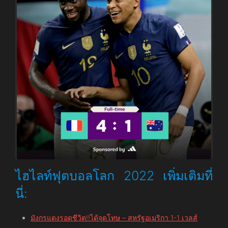
ไฮไลท์ฟุตบอลโลก 2022 เพิ่มเติมที่
นี่:
มังกรแดงรอดชีวิต!!ได้จุดโทษ – สหรัฐอเมริกา 1-1 เวลส์