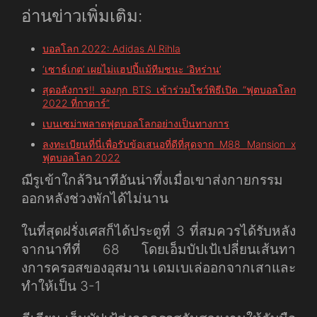
อ่านข่าวเพิ่มเติม
:
บอลโลก 2022: Adidas Al Rihla
‘เซาธ์เกต’ เผยไม่แฮปปี้แม้ทีมชนะ ‘อิหร่าน’
สุดอลังการ!! จองกุก BTS เข้าร่วมโชว์พิธีเปิด “ฟุตบอลโลก
2022 ที่กาตาร์”
เบนเซม่าพลาดฟุตบอลโลกอย่างเป็นทางการ
ลงทะเบียนที่นี่เพื่อรับข้อเสนอที่ดีที่สุดจาก M88 Mansion x
ฟุตบอลโลก 2022
ฌีรูเข้าใกล้วินาทีอันน่าทึ่งเมื่อเขาส่งกายกรรม
ออกหลังช่วงพักได้ไม่นาน
ในที่สุดฝรั่งเศสก็ได้ประตูที่ 3 ที่สมควรได้รับหลัง
จากนาทีที่ 68 โดยเอ็มบัปเป้เปลี่ยนเส้นทา
งการครอสของอุสมาน เดมเบเล่ออกจากเสาและ
ทำให้เป็น 3-1