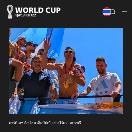
มาร์ติเนซ ล้อเลียน เอ็มบัปเป้ อย่างไร้ความปราณี