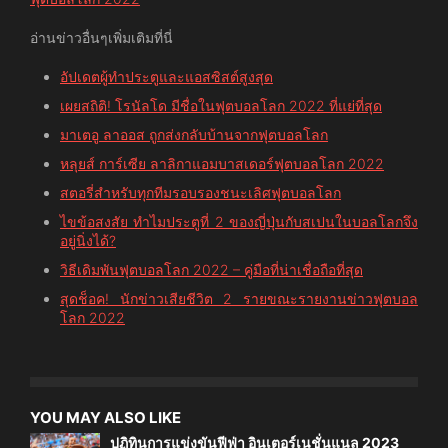
อ่านข่าวอื่นๆเพิ่มเติมที่นี่
อัปเดตผู้ทำประตูและแอสซิสต์สูงสุด
เผยสถิติ! โรนัลโด มีชื่อในฟุตบอลโลก 2022 ที่แย่ที่สุด
มาเตอู ลาออส ถูกส่งกลับบ้านจากฟุตบอลโลก
หลุยส์ การ์เซีย ลาลิกาแอมบาสเดอร์ฟุตบอลโลก 2022
สตอรี่สำหรับทุกทีมรอบรองชนะเลิศฟุตบอลโลก
ไขข้อสงสัย ทำไมประตูที่ 2 ของญี่ปุ่นกับสเปนในบอลโลกจึง
อยู่นิ่งได้?
วิธีเดิมพันฟุตบอลโลก 2022 – คู่มือที่น่าเชื่อถือที่สุด
สุดช็อค! นักข่าวเสียชีวิต 2 รายขณะรายงานข่าวฟุตบอล
โลก 2022
YOU MAY ALSO LIKE
ปฏิทินการแข่งขันฟีฟ่า อินเตอร์เนชั่นแนล 2023