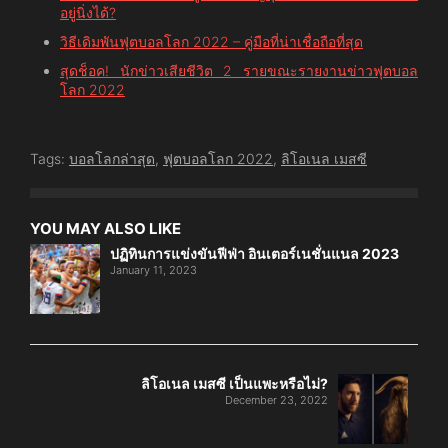
อยู่นิ่งได้?
วิธีเดิมพันฟุตบอลโลก 2022 – คู่มือที่น่าเชื่อถือที่สุด
สุดช็อค! นักข่าวเสียชีวิต 2 รายขณะรายงานข่าวฟุตบอล
โลก 2022
Tags:
บอลโลกล่าสุด
,
ฟุตบอลโลก 2022
,
ลิโอเนล เมสซี
YOU MAY ALSO LIKE
ปฏิทินการแข่งขันฟีฟ่า อินเตอร์เนชั่นแนล 2023
January 11, 2023
ลิโอเนล เมสซี เป็นแพะหรือไม่?
December 23, 2022