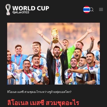
ลิโอเนล เมสซี สวมชุดอะไรระหว่างชูถ้วยฟุตบอลโลก?
ลิโอเนล เมสซี สวมชุดอะไร