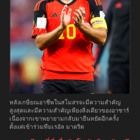
หลังเกษียณอาชีพในสโมสรจะมีความสำคัญ
สูงสุดและมีความสำคัญเพียงสิ่งเดียวของอาซาร์
เนื่องจากเขาพยายามกลับมายืนหยัดอีกครั้ง
ตั้งแต่เข้าร่วมทีมเรอัล มาดริด