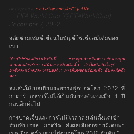
Unstoppable.
pic.twitter.com/AnEjKyuLVX
— FIFA World Cup (@FIFAWorldCup)
December 7, 2022
อดีตชายเชลซีเขียนในบัญชีโซเชียลมีเดียของ
เขา:
“ก้าวไปข้างหน้าไปในวันนี้… ขอบคุณสำหรับความรักของคุณ
ขอบคุณสำหรับการสนับสนุนที่เหนือชั้น….ฉันได้ตัดสินใจยุติ
อาชีพระหว่างประเทศของฉัน การสืบทอดพร้อมแล้ว ฉันจะคิดถึง
คุณ”
ลงเล่นให้เบลเยียมระหว่างฟุตบอลโลก 2022 ที่
กาตาร์ อาซาร์ไม่ได้เป็นตัวของตัวเองเมื่อ 4 ปี
ก่อนอีกต่อไป
การบาดเจ็บและการไม่มีเวลาลงเล่นตั้งแต่เข้า
ร่วมทีมเรอัล มาดริด ส่งผลเสียต่อชายผู้เคยพา
เบลเยียมคว้าแชมป์ฟุตบอลโลก 2018 อันดับ 3