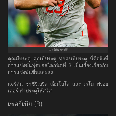
แจร์ดัน ชาชีรี
คุณมีประตู คุณมีประตู ทุกคนมีประตู นี่คือสิ่งที่
การแข่งขันฟุตบอลโลกนัดที่ 3 เป็นเรื่องเกี่ยวกับ
การแข่งขันขึ้นและลง
แจร์ดัน ชาชีรี,บรีล เอ็มโบโล่ และ เรโม ฟรอย
เลอร์ ทำประตูให้สวิส
เซอร์เบีย (B)