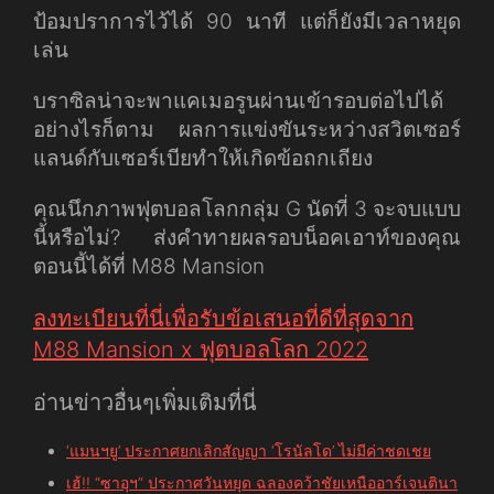
ป้อมปราการไว้ได้ 90 นาที แต่ก็ยังมีเวลาหยุด
เล่น
บราซิลน่าจะพาแคเมอรูนผ่านเข้ารอบต่อไปได้
อย่างไรก็ตาม ผลการแข่งขันระหว่างสวิตเซอร์
แลนด์กับเซอร์เบียทำให้เกิดข้อถกเถียง
คุณนึกภาพฟุตบอลโลกกลุ่ม G นัดที่ 3 จะจบแบบ
นี้หรือไม่? ส่งคำทายผลรอบน็อคเอาท์ของคุณ
ตอนนี้ได้ที่ M88 Mansion
ลงทะเบียนที่นี่เพื่อรับข้อเสนอที่ดีที่สุดจาก
M88 Mansion x ฟุตบอลโลก 2022
อ่านข่าวอื่นๆเพิ่มเติมที่นี่
‘แมนฯยู’ ประกาศยกเลิกสัญญา ‘โรนัลโด’ ไม่มีค่าชดเชย
เฮ้!! “ซาอุฯ” ประกาศวันหยุด ฉลองคว้าชัยเหนืออาร์เจนตินา