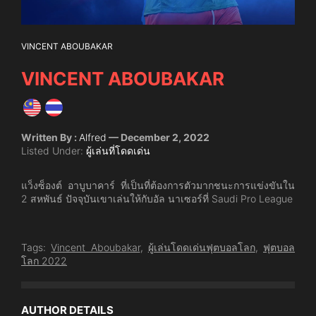
VINCENT ABOUBAKAR
VINCENT ABOUBAKAR
Written By :
Alfred
— December 2, 2022
Listed Under:
ผู้เล่นที่โดดเด่น
แว็งซ็องต์ อาบูบาคาร์ ที่เป็นที่ต้องการตัวมากชนะการแข่งขันใน
2 สหพันธ์ ปัจจุบันเขาเล่นให้กับอัล นาเซอร์ที่ Saudi Pro League
Tags:
Vincent Aboubakar
,
ผู้เล่นโดดเด่นฟุตบอลโลก
,
ฟุตบอล
โลก 2022
AUTHOR DETAILS