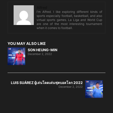
Alfred
I'm Alfred. I like exploring different kinds of
sports especially football, basketball, and also
virtual sports games. La Liga and World Cup
are one of the most interesting tournament
when it comes to football.
YOU MAY ALSO LIKE
SON HEUNG-MIN
December 2, 2022
LUIS SUÁREZ ผู้เล่นโดดเด่นฟุตบอลโลก 2022
December 2, 2022