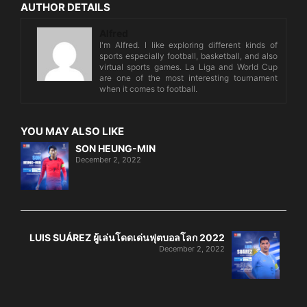
AUTHOR DETAILS
Alfred
I'm Alfred. I like exploring different kinds of
sports especially football, basketball, and also
virtual sports games. La Liga and World Cup
are one of the most interesting tournament
when it comes to football.
YOU MAY ALSO LIKE
SON HEUNG-MIN
December 2, 2022
LUIS SUÁREZ ผู้เล่นโดดเด่นฟุตบอลโลก 2022
December 2, 2022