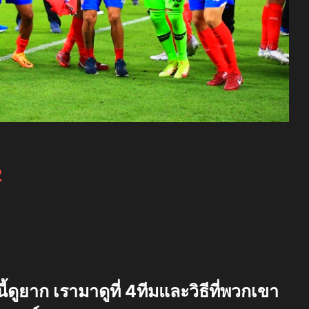
2
ดูยาก เรามาดูที่ 4ทีมและวิธีที่พวกเขา