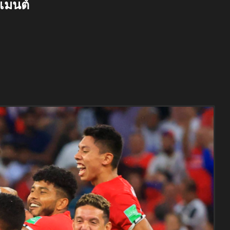
าเมนต์