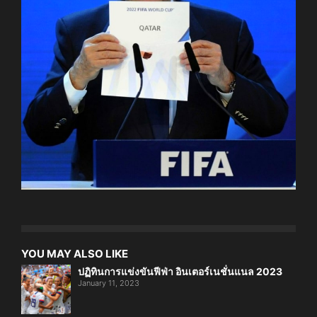
YOU MAY ALSO LIKE
ปฏิทินการแข่งขันฟีฟ่า อินเตอร์เนชั่นแนล 2023
January 11, 2023