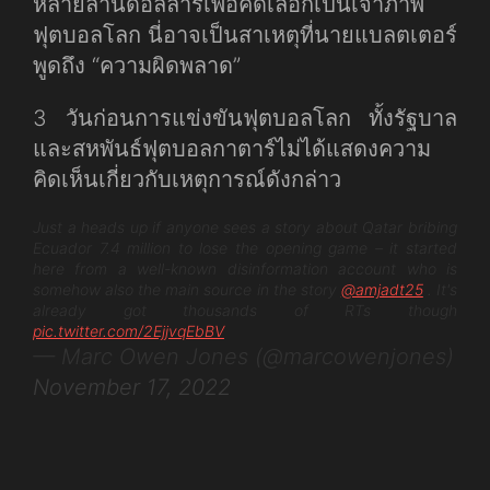
หลายล้านดอลลาร์เพื่อคัดเลือกเป็นเจ้าภาพ
ฟุตบอลโลก นี่อาจเป็นสาเหตุที่นายแบลตเตอร์
พูดถึง “ความผิดพลาด”
3 วันก่อนการแข่งขันฟุตบอลโลก ทั้งรัฐบาล
และสหพันธ์ฟุตบอลกาตาร์ไม่ได้แสดงความ
คิดเห็นเกี่ยวกับเหตุการณ์ดังกล่าว
Just a heads up if anyone sees a story about Qatar bribing
Ecuador 7.4 million to lose the opening game – it started
here from a well-known disinformation account who is
somehow also the main source in the story
@amjadt25
. It's
already got thousands of RTs though
pic.twitter.com/2EjjvqEbBV
— Marc Owen Jones (@marcowenjones)
November 17, 2022