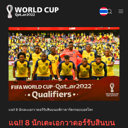
แฉ!! 8 นักเตะเอกวาดอร์รับสินบนแพ้กาตาร์ตกรอบบอลโลก
แฉ!! 8 นักเตะเอกวาดอร์รับสินบน