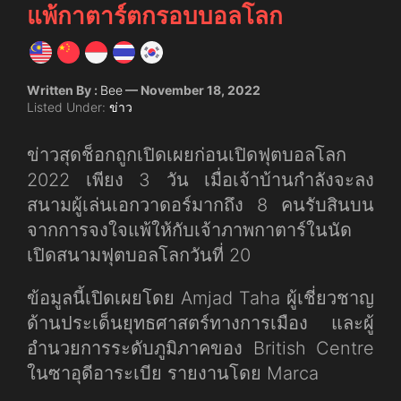
แพ้กาตาร์ตกรอบบอลโลก
Written By :
Bee
— November 18, 2022
Listed Under:
ข่าว
ข่าวสุดช็อกถูกเปิดเผยก่อนเปิดฟุตบอลโลก
2022 เพียง 3 วัน เมื่อเจ้าบ้านกำลังจะลง
สนามผู้เล่นเอกวาดอร์มากถึง 8 คนรับสินบน
จากการจงใจแพ้ให้กับเจ้าภาพกาตาร์ในนัด
เปิดสนามฟุตบอลโลกวันที่ 20
ข้อมูลนี้เปิดเผยโดย
Amjad Taha
ผู้เชี่ยวชาญ
ด้านประเด็นยุทธศาสตร์ทางการเมือง และผู้
อำนวยการระดับภูมิภาคของ
British Centre
ในซาอุดีอาระเบีย รายงานโดย Marca