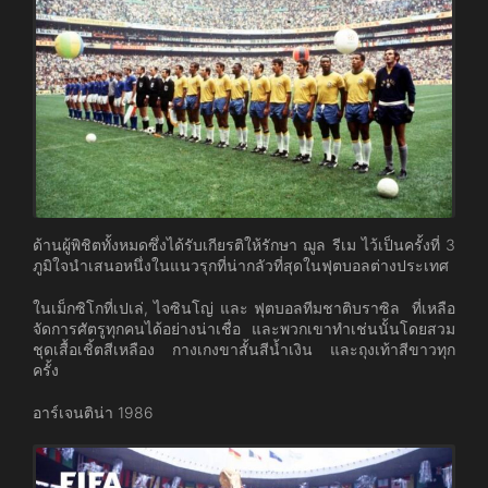
ด้านผู้พิชิตทั้งหมดซึ่งได้รับเกียรติให้รักษา ฌูล รีเม ไว้เป็นครั้งที่ 3
ภูมิใจนำเสนอหนึ่งในแนวรุกที่น่ากลัวที่สุดในฟุตบอลต่างประเทศ
ในเม็กซิโกที่เปเล่, ไจซินโญ่ และ ฟุตบอลทีมชาติบราซิล ที่เหลือ
จัดการศัตรูทุกคนได้อย่างน่าเชื่อ และพวกเขาทำเช่นนั้นโดยสวม
ชุดเสื้อเชิ้ตสีเหลือง กางเกงขาสั้นสีน้ำเงิน และถุงเท้าสีขาวทุก
ครั้ง
อาร์เจนติน่า 1986