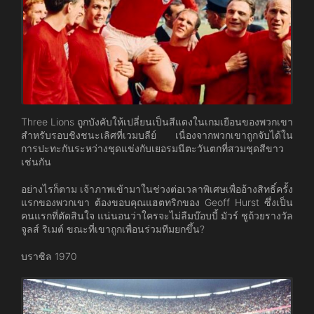
Three Lions ถูกบังคับให้เปลี่ยนเป็นสีแดงในเกมเยือนของพวกเขา
สำหรับรอบชิงชนะเลิศที่เวมบลีย์ เนื่องจากพวกเขาถูกจับได้ใน
การปะทะกันระหว่างชุดแข่งกับเยอรมนีตะวันตกที่สวมชุดสีขาว
เช่นกัน
อย่างไรก็ตาม เจ้าภาพเข้ามาในช่วงต่อเวลาพิเศษเพื่ออ้างสิทธิ์ครั้ง
แรกของพวกเขา ต้องขอบคุณแฮตทริกของ Geoff Hurst ซึ่งเป็น
คนแรกที่ตัดสินใจ แน่นอนว่าใครจะไม่ลืมบ๊อบบี้ มัวร์ ชูถ้วยรางวัล
จูลส์ ริเมต์ ขณะที่เขาถูกเพื่อนร่วมทีมยกขึ้น?
บราซิล 1970