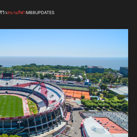
ีวิว
สนามกีฬา
M88UPDATES