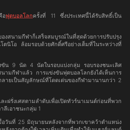
คือ
ฟุตบอลโลก
ครั้งที่ 11 ซึ่งประเทศนี้ได้รับสิทธิ์เป็น
นามกีฬาก็เสร็จสมบูรณ์ในที่สุดด้วยการปรับปรุง
ิโอ ล้อมรอบด้วยศักดิ์ศรีอย่างเต็มที่ในระหว่างที่
งขัน 9 นัด 4 นัดในรอบแบ่งกลุ่ม รอบรองชนะเลิศ
นามกีฬาแล้ว การแข่งขันฟุตบอลโลกยังได้เห็นการ
้กลายเป็นสัญลักษณ์ที่โดดเด่นของกีฬามานานกว่า 2
รั่งเศสตามลําดับเพื่อเปิดทัวร์นาเมนต์ก่อนที่พวก
ตาลีเอาชนะกลุ่ม 1
ื่อวันที่ 25 มิถุนายนหลังจากที่พวกเขาคว้าตําแหน่ง
หลังจากต้องใช้เวลาเพิ่มเติมเพื่อทำให้เนเธอร์แลนด์