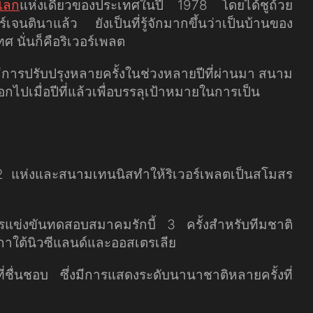
โลก
แห่งเดียวของประเทศในปี 1978 โดยได้ชูถ้วย
จนตินาแล้ว ยังเป็นที่รู้จักมากขึ้นว่าเป็นบ้านของ
นั่นก็คือริเวอร์เพลต
ากมีการปรับปรุงหลายครั้งในช่วงหลายปีที่ผ่านมา สนาม
ไปเมื่อปีที่แล้วเพื่อบรรลุเป้าหมายในการเป็น
2 แห่งและสนามเทนนิสทําให้ริเวอร์เพลตเป็นสโมสร
รแข่งขันทดสอบสมาคมรักบี้ 3 ครั้งสําหรับทีมชาติ
ิกาใต้นิวซีแลนด์และออสเตรเลีย
่ชื่นชอบ ซึ่งมีการแสดงระดับนานาชาติหลายครั้งที่