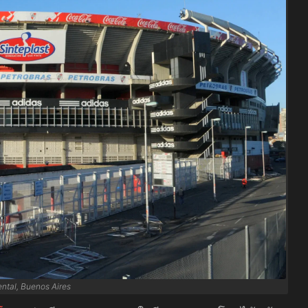
ntal, Buenos Aires